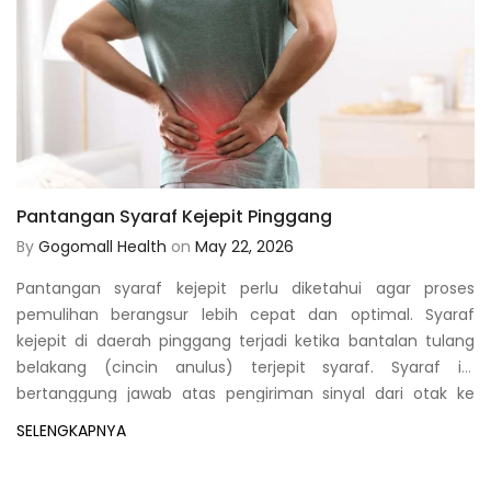
Pantangan Syaraf Kejepit Pinggang
By
Gogomall Health
on
May 22, 2026
Pantangan syaraf kejepit perlu diketahui agar proses
r
pemulihan berangsur lebih cepat dan optimal. Syaraf
s
kejepit di daerah pinggang terjadi ketika bantalan tulang
g
belakang (cincin anulus) terjepit syaraf. Syaraf ini
r
bertanggung jawab atas pengiriman sinyal dari otak ke
bagian bawah tubuh dan sebaliknya.
SELENGKAPNYA