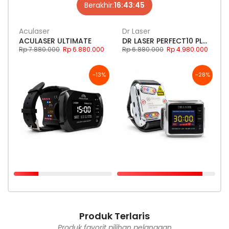
Berakhir:
16:
43:
44
Aculaser
Dr Laser
ACULASER ULTIMATE
DR LASER PERFECT10 PLUS
Rp 7.880.000
Rp 6.880.000
Rp 6.880.000
Rp 4.980.000
-13%
-28%
Terjual:
25
Tersedia:
75
Terjual:
87
Tersedia:
13
Produk Terlaris
Produk favorit pilihan pelanggan