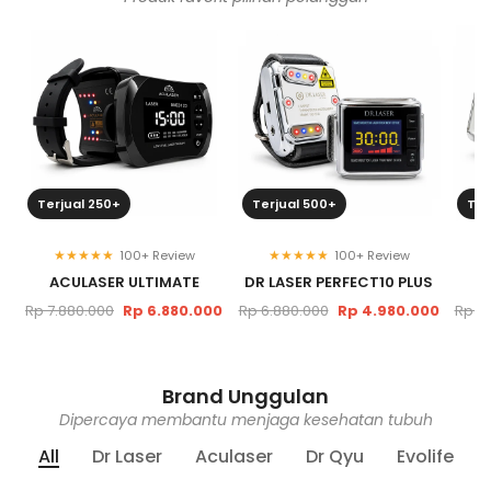
Terjual 250+
Terjual 500+
Ter
★
★
★
★
★
★
★
★
★
★
100+ Review
100+ Review
ACULASER ULTIMATE
DR LASER PERFECT10 PLUS
Rp 7.880.000
Rp 6.880.000
Rp 6.880.000
Rp 4.980.000
Rp 4
Brand Unggulan
Dipercaya membantu menjaga kesehatan tubuh
All
Dr Laser
Aculaser
Dr Qyu
Evolife