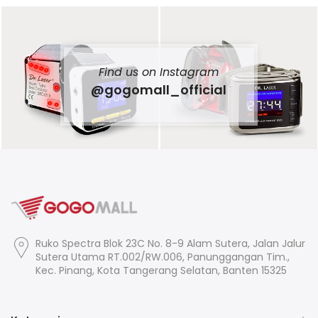
Find us on Instagram
@gogomall_official
Ruko Spectra Blok 23C No. 8-9 Alam Sutera, Jalan Jalur
Sutera Utama RT.002/RW.006, Panunggangan Tim.,
Kec. Pinang, Kota Tangerang Selatan, Banten 15325